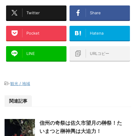
Twitter
Share
Pocket
Hatena
LINE
URLコピー
-
観光 / 地域
関連記事
信州の奇祭は佐久市望月の榊祭！た
いまつと榊神輿は大迫力！