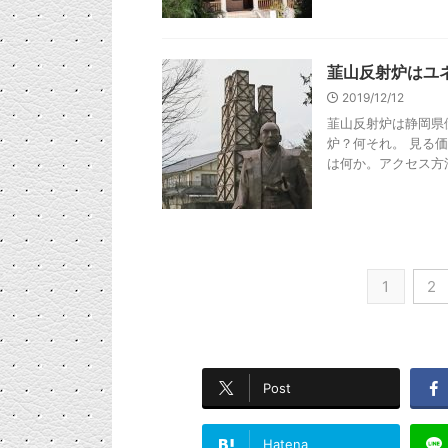
韮山反射炉はユ
2019/12/12
韮山反射炉は静岡県
炉？何それ。 見る
は何か。アクセス方法
1
2
Post
Hatena