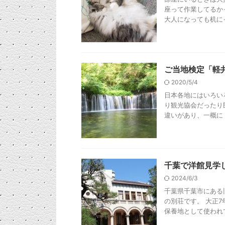
座って作業してるか
大人になっても机にイ
ご当地検定「軽
2020/5/4
日本各地にはいろい
り観光協会だったり
違いがあり、一概に「
千葉で洋館見学
2024/6/3
千葉県千葉市にある
の別荘です。 大正
保養地として使われて