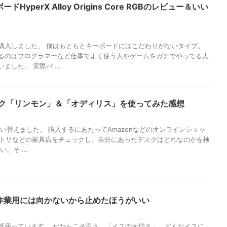
HyperX Alloy Origins Core RGBのレビュー＆いい
購入しました。 僕はもともとキーボードにはこだわりがないタイプ。
るのはプログラマーなど仕事でよく使う人やゲームをガチでやってる人
した。 実際パ ...
゙スク「リンモン」＆「オディリス」を使ってみた感想
い替えました。 購入するにあたってAmazonなどのオンラインショッ
やニトリなどの家具店をチェックし、自分にあったデスクはどれなのかを検
。そ ...
作業用には向かないから止めたほうがいい
抵座っています。 だからこそ思う、「イスの大切さ」。どんなイスに