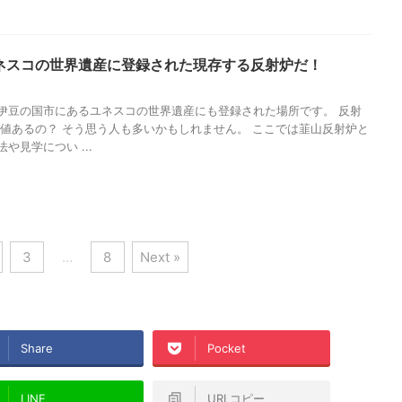
ネスコの世界遺産に登録された現存する反射炉だ！
伊豆の国市にあるユネスコの世界遺産にも登録された場所です。 反射
価値あるの？ そう思う人も多いかもしれません。 ここでは韮山反射炉と
や見学につい ...
3
…
8
Next »
Share
Pocket
LINE
URLコピー