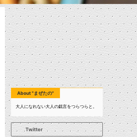
About "まぜたの"
大人になれない大人の戯言をつらつらと。
Twitter