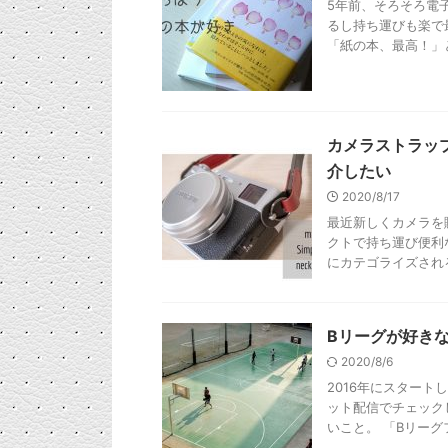
5年前、そろそろ電子
るし持ち運びも楽で
「紙の本、最高！」と
カメラストラップmi8
介したい
2020/8/17
最近新しくカメラを
クトで持ち運び便利
にカテゴライズされるも
Bリーグが好き
2020/8/6
2016年にスター
ット配信でチェック
いこと。 「Bリーグフ