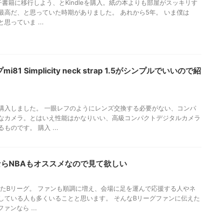
書籍に移行しよう、とKindleを購入。紙の本よりも部屋がスッキリす
最高だ、と思っていた時期がありました。 あれから5年。 いま僕は
思っていま ...
1 Simplicity neck strap 1.5がシンプルでいいので紹
購入しました。 一眼レフのようにレンズ交換する必要がない、コンパ
なカメラ。とはいえ性能はかなりいい、高級コンパクトデジタルカメラ
のです。 購入 ...
ならNBAもオススメなので見て欲しい
トしたBリーグ。 ファンも順調に増え、会場に足を運んで応援する人やネ
している人も多くいることと思います。 そんなBリーグファンに伝えた
ァンなら ...