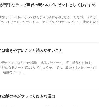
ネットが苦手なテレビ世代の親へのプレゼントとしておすすめ
生活している私にとってはあまり必要性を感じなかったもの。 それが
e TVなどのストリーミングデバイス。 テレビなどのディスプレイに接続するだ
力は書きやすいことと読みやすいこと
い浮かべるのは8mmの横罫、通称大学ノート。 学生時代から始まり、
世話になるノートではないでしょうか。 でも、最近僕は方眼ノートが
横罫のノート ...
けど紙の本がやっぱり好きな理由