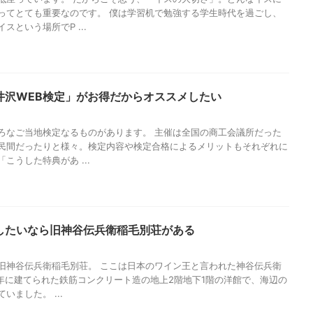
ってとても重要なのです。 僕は学習机で勉強する学生時代を過ごし、
スという場所でP ...
井沢WEB検定」がお得だからオススメしたい
ろなご当地検定なるものがあります。 主催は全国の商工会議所だった
民間だったりと様々。検定内容や検定合格によるメリットもそれぞれに
こうした特典があ ...
したいなら旧神谷伝兵衛稲毛別荘がある
旧神谷伝兵衛稲毛別荘。 ここは日本のワイン王と言われた神谷伝兵衛
7年に建てられた鉄筋コンクリート造の地上2階地下1階の洋館で、海辺の
いました。 ...