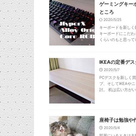
ゲーミングキーボード
ところ
2020/5/25
キーボードを新しく
キーボードにこだわ
くらいのもと思っていま
IKEAの定番テ
2020/5/7
PCデスクを新しく買
プ、そしてIKEA
討。 机は広い方がいい
座椅子は勉強や
2020/5/4
部屋にいるときは大