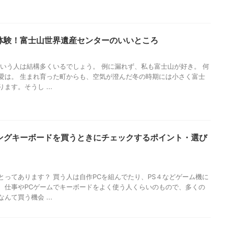
体験！富士山世界遺産センターのいいところ
ういう人は結構多くいるでしょう。 例に漏れず、私も富士山が好き。 何
愛は。 生まれ育った町からも、空気が澄んだ冬の時期には小さく富士
ます。そうし ...
ングキーボードを買うときにチェックするポイント・選び
とってあります？ 買う人は自作PCを組んでたり、PS４などゲーム機に
、仕事やPCゲームでキーボードをよく使う人くらいのもので、多くの
んて買う機会 ...