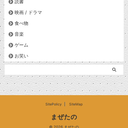
読書
映画 / ドラマ
食べ物
音楽
ゲーム
お笑い
SitePolicy
SiteMap
まぜたの
© 2026 まぜたの