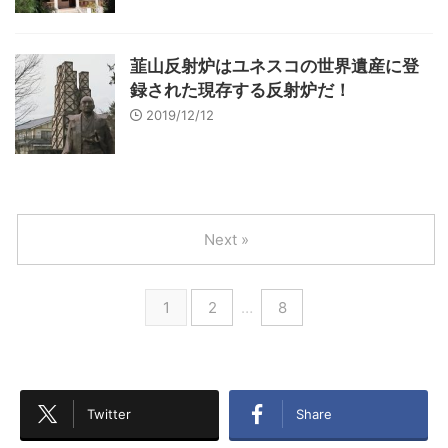
韮山反射炉はユネスコの世界遺産に登
録された現存する反射炉だ！
2019/12/12
Next »
1
2
…
8
Twitter
Share