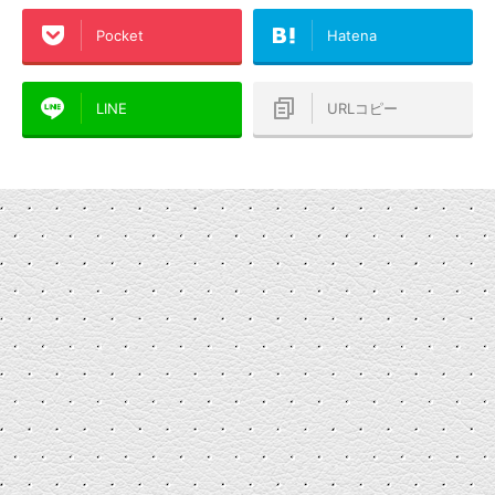
Pocket
Hatena
LINE
URLコピー